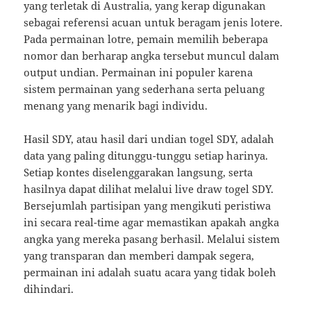
yang terletak di Australia, yang kerap digunakan
sebagai referensi acuan untuk beragam jenis lotere.
Pada permainan lotre, pemain memilih beberapa
nomor dan berharap angka tersebut muncul dalam
output undian. Permainan ini populer karena
sistem permainan yang sederhana serta peluang
menang yang menarik bagi individu.
Hasil SDY, atau hasil dari undian togel SDY, adalah
data yang paling ditunggu-tunggu setiap harinya.
Setiap kontes diselenggarakan langsung, serta
hasilnya dapat dilihat melalui live draw togel SDY.
Bersejumlah partisipan yang mengikuti peristiwa
ini secara real-time agar memastikan apakah angka
angka yang mereka pasang berhasil. Melalui sistem
yang transparan dan memberi dampak segera,
permainan ini adalah suatu acara yang tidak boleh
dihindari.