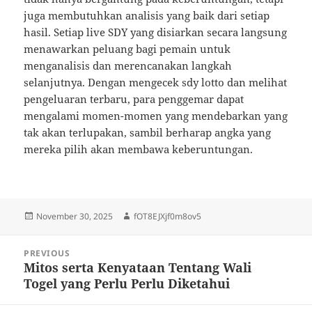
juga membutuhkan analisis yang baik dari setiap
hasil. Setiap live SDY yang disiarkan secara langsung
menawarkan peluang bagi pemain untuk
menganalisis dan merencanakan langkah
selanjutnya. Dengan mengecek sdy lotto dan melihat
pengeluaran terbaru, para penggemar dapat
mengalami momen-momen yang mendebarkan yang
tak akan terlupakan, sambil berharap angka yang
mereka pilih akan membawa keberuntungan.
Posted
Author
November 30, 2025
fOT8EJXjf0m8ov5
on
Post
PREVIOUS
navigation
Mitos serta Kenyataan Tentang Wali
Previous
Togel yang Perlu Perlu Diketahui
post: