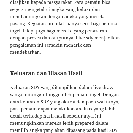
disajikan kepada masyarakat. Para pemain bisa
segera mengetahui angka yang keluar dan
membandingkan dengan angka yang mereka
pasang. Kegiatan ini tidak hanya seru bagi peminat
togel, tetapi juga bagi mereka yang penasaran
dengan proses dan outputnya. Live sdy menjadikan
pengalaman ini semakin menarik dan
mendebarkan.
Keluaran dan Ulasan Hasil
Keluaran SDY yang ditampilkan dalam live draw
sangat ditunggu-tunggu oleh pemain togel. Dengan
data keluaran SDY yang akurat dan pada waktunya,
para pemain dapat melakukan analisis yang lebih
detail terhadap hasil-hasil sebelumnya. Ini
memungkinkan mereka lebih prepared dalam
memilih angka yang akan dipasang pada hasil SDY