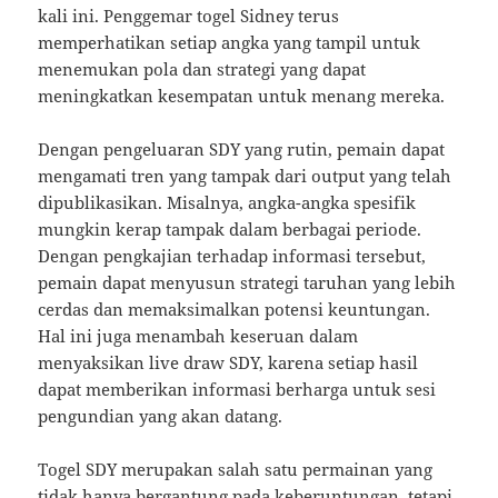
kali ini. Penggemar togel Sidney terus
memperhatikan setiap angka yang tampil untuk
menemukan pola dan strategi yang dapat
meningkatkan kesempatan untuk menang mereka.
Dengan pengeluaran SDY yang rutin, pemain dapat
mengamati tren yang tampak dari output yang telah
dipublikasikan. Misalnya, angka-angka spesifik
mungkin kerap tampak dalam berbagai periode.
Dengan pengkajian terhadap informasi tersebut,
pemain dapat menyusun strategi taruhan yang lebih
cerdas dan memaksimalkan potensi keuntungan.
Hal ini juga menambah keseruan dalam
menyaksikan live draw SDY, karena setiap hasil
dapat memberikan informasi berharga untuk sesi
pengundian yang akan datang.
Togel SDY merupakan salah satu permainan yang
tidak hanya bergantung pada keberuntungan, tetapi