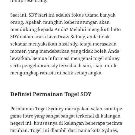
hidup seseorang.
Saat ini, SDY hari ini adalah fokus utama banyak
orang. Apakah mungkin keberuntungan akan
mendukung kepada Anda? Melalui mengikuti lotto
SDY dalam acara Live Draw Sidney, anda tidak
sekadar menyaksikan hasil sdy, tetapi merasakan
momen yang mendebarkan yang tidak boleh Anda
lewatkan. Semua informasi mengenai togel sidney
serta pengeluaran sdy tersedia di sini, siap untuk
mengungkap rahasia di balik setiap angka.
Definisi Permainan Togel SDY
Permainan Togel Sydney merupakan salah satu tipe
game lotre yang sangat sangat terkenal di kalangan
negeri ini, khususnya di kalangan beberapa pecinta
taruhan. Togel ini diambil dari nama kota Sydney,