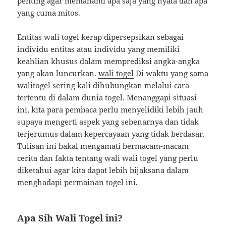
penting agar memahami apa saja yang nyata dan apa
yang cuma mitos.
Entitas wali togel kerap dipersepsikan sebagai
individu entitas atau individu yang memiliki
keahlian khusus dalam memprediksi angka-angka
yang akan luncurkan.
wali togel
Di waktu yang sama
walitogel sering kali dihubungkan melalui cara
tertentu di dalam dunia togel. Menanggapi situasi
ini, kita para pembaca perlu menyelidiki lebih jauh
supaya mengerti aspek yang sebenarnya dan tidak
terjerumus dalam kepercayaan yang tidak berdasar.
Tulisan ini bakal mengamati bermacam-macam
cerita dan fakta tentang wali wali togel yang perlu
diketahui agar kita dapat lebih bijaksana dalam
menghadapi permainan togel ini.
Apa Sih Wali Togel ini?