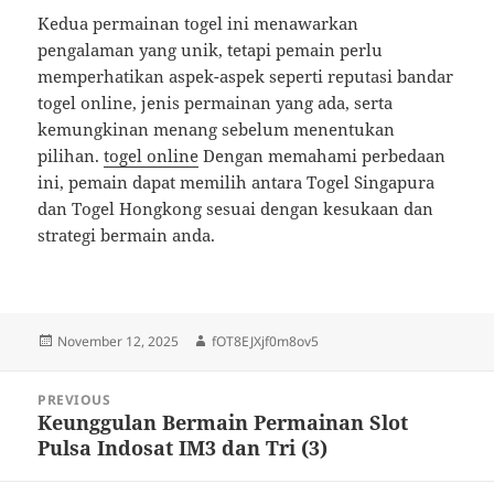
Kedua permainan togel ini menawarkan
pengalaman yang unik, tetapi pemain perlu
memperhatikan aspek-aspek seperti reputasi bandar
togel online, jenis permainan yang ada, serta
kemungkinan menang sebelum menentukan
pilihan.
togel online
Dengan memahami perbedaan
ini, pemain dapat memilih antara Togel Singapura
dan Togel Hongkong sesuai dengan kesukaan dan
strategi bermain anda.
Posted
Author
November 12, 2025
fOT8EJXjf0m8ov5
on
Post
PREVIOUS
navigation
Keunggulan Bermain Permainan Slot
Previous
Pulsa Indosat IM3 dan Tri (3)
post: