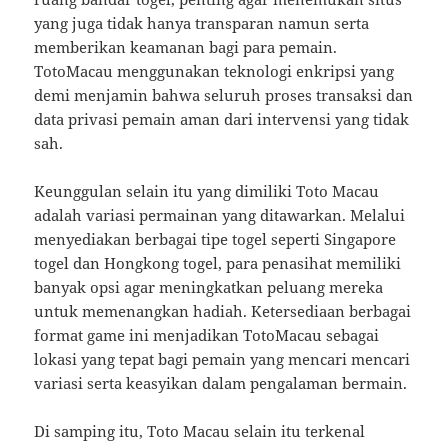
yang juga tidak hanya transparan namun serta
memberikan keamanan bagi para pemain.
TotoMacau menggunakan teknologi enkripsi yang
demi menjamin bahwa seluruh proses transaksi dan
data privasi pemain aman dari intervensi yang tidak
sah.
Keunggulan selain itu yang dimiliki Toto Macau
adalah variasi permainan yang ditawarkan. Melalui
menyediakan berbagai tipe togel seperti Singapore
togel dan Hongkong togel, para penasihat memiliki
banyak opsi agar meningkatkan peluang mereka
untuk memenangkan hadiah. Ketersediaan berbagai
format game ini menjadikan TotoMacau sebagai
lokasi yang tepat bagi pemain yang mencari mencari
variasi serta keasyikan dalam pengalaman bermain.
Di samping itu, Toto Macau selain itu terkenal