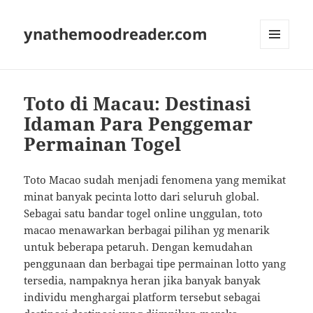
ynathemoodreader.com
MENU
AND
WIDGETS
Toto di Macau: Destinasi
Idaman Para Penggemar
Permainan Togel
Toto Macao sudah menjadi fenomena yang memikat
minat banyak pecinta lotto dari seluruh global.
Sebagai satu bandar togel online unggulan, toto
macao menawarkan berbagai pilihan yg menarik
untuk beberapa petaruh. Dengan kemudahan
penggunaan dan berbagai tipe permainan lotto yang
tersedia, nampaknya heran jika banyak banyak
individu menghargai platform tersebut sebagai