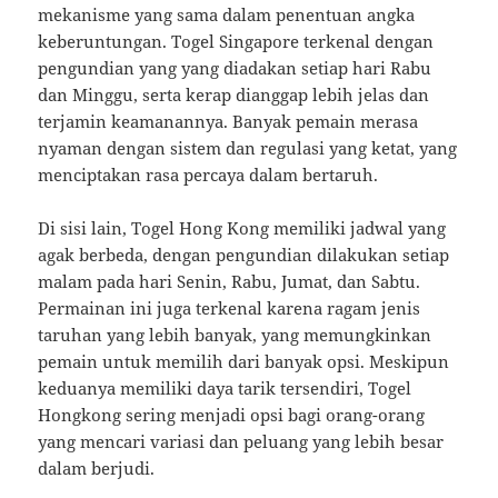
mekanisme yang sama dalam penentuan angka
keberuntungan. Togel Singapore terkenal dengan
pengundian yang yang diadakan setiap hari Rabu
dan Minggu, serta kerap dianggap lebih jelas dan
terjamin keamanannya. Banyak pemain merasa
nyaman dengan sistem dan regulasi yang ketat, yang
menciptakan rasa percaya dalam bertaruh.
Di sisi lain, Togel Hong Kong memiliki jadwal yang
agak berbeda, dengan pengundian dilakukan setiap
malam pada hari Senin, Rabu, Jumat, dan Sabtu.
Permainan ini juga terkenal karena ragam jenis
taruhan yang lebih banyak, yang memungkinkan
pemain untuk memilih dari banyak opsi. Meskipun
keduanya memiliki daya tarik tersendiri, Togel
Hongkong sering menjadi opsi bagi orang-orang
yang mencari variasi dan peluang yang lebih besar
dalam berjudi.