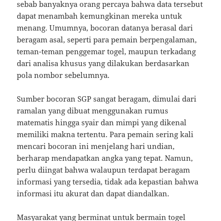
sebab banyaknya orang percaya bahwa data tersebut
dapat menambah kemungkinan mereka untuk
menang. Umumnya, bocoran datanya berasal dari
beragam asal, seperti para pemain berpengalaman,
teman-teman penggemar togel, maupun terkadang
dari analisa khusus yang dilakukan berdasarkan
pola nombor sebelumnya.
Sumber bocoran SGP sangat beragam, dimulai dari
ramalan yang dibuat menggunakan rumus
matematis hingga syair dan mimpi yang dikenal
memiliki makna tertentu. Para pemain sering kali
mencari bocoran ini menjelang hari undian,
berharap mendapatkan angka yang tepat. Namun,
perlu diingat bahwa walaupun terdapat beragam
informasi yang tersedia, tidak ada kepastian bahwa
informasi itu akurat dan dapat diandalkan.
Masyarakat yang berminat untuk bermain togel