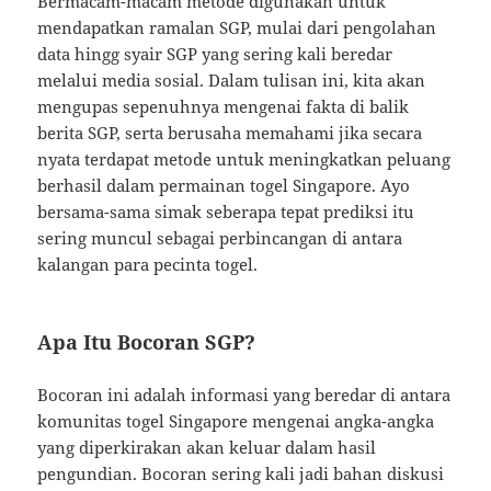
Bermacam-macam metode digunakan untuk
mendapatkan ramalan SGP, mulai dari pengolahan
data hingg syair SGP yang sering kali beredar
melalui media sosial. Dalam tulisan ini, kita akan
mengupas sepenuhnya mengenai fakta di balik
berita SGP, serta berusaha memahami jika secara
nyata terdapat metode untuk meningkatkan peluang
berhasil dalam permainan togel Singapore. Ayo
bersama-sama simak seberapa tepat prediksi itu
sering muncul sebagai perbincangan di antara
kalangan para pecinta togel.
Apa Itu Bocoran SGP?
Bocoran ini adalah informasi yang beredar di antara
komunitas togel Singapore mengenai angka-angka
yang diperkirakan akan keluar dalam hasil
pengundian. Bocoran sering kali jadi bahan diskusi