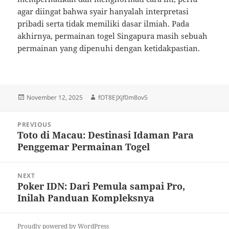
agar diingat bahwa syair hanyalah interpretasi
pribadi serta tidak memiliki dasar ilmiah. Pada
akhirnya, permainan togel Singapura masih sebuah
permainan yang dipenuhi dengan ketidakpastian.
Posted
Author
November 12, 2025
fOT8EJXjf0m8ov5
on
Post
PREVIOUS
navigation
Toto di Macau: Destinasi Idaman Para
Previous
Penggemar Permainan Togel
post:
NEXT
Poker IDN: Dari Pemula sampai Pro,
Next
Inilah Panduan Kompleksnya
post:
Proudly powered by WordPress