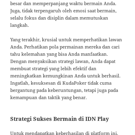
besar dan memperpanjang waktu bermain Anda.
Juga, tidak terpengaruh oleh emosi saat bermain,
selalu fokus dan disiplin dalam memutuskan
langkah.
Yang terakhir, krusial untuk memperhatikan lawan
Anda. Perhatikan pola permainan mereka dan cari
tahu kelemahan yang bisa Anda manfaatkan.
Dengan menyaksikan strategi lawan, Anda dapat
membuat strategi yang lebih efektif dan
meningkatkan kemungkinan Anda untuk berhasil.
Ingatlah, kesuksesan di KudaPoker tidak cuma
bergantung pada keberuntungan, tetapi juga pada
kemampuan dan taktik yang benar.
Strategi Sukses Bermain di IDN Play
Untuk mendapatkan keberhasilan di platform ini,