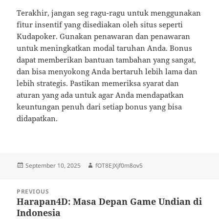
Terakhir, jangan seg ragu-ragu untuk menggunakan
fitur insentif yang disediakan oleh situs seperti
Kudapoker. Gunakan penawaran dan penawaran
untuk meningkatkan modal taruhan Anda. Bonus
dapat memberikan bantuan tambahan yang sangat,
dan bisa menyokong Anda bertaruh lebih lama dan
lebih strategis. Pastikan memeriksa syarat dan
aturan yang ada untuk agar Anda mendapatkan
keuntungan penuh dari setiap bonus yang bisa
didapatkan.
Posted
Author
September 10, 2025
fOT8EJXjf0m8ov5
on
Post
PREVIOUS
navigation
Harapan4D: Masa Depan Game Undian di
Previous
Indonesia
post: