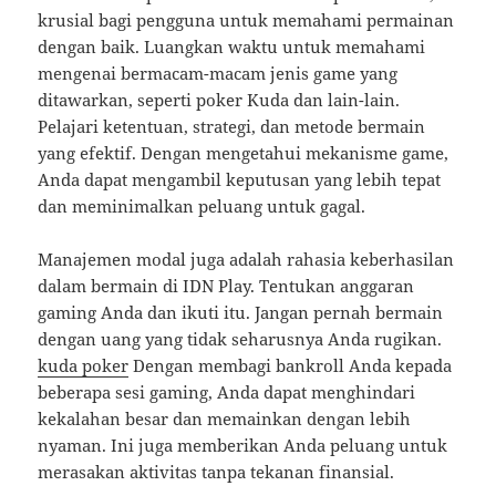
krusial bagi pengguna untuk memahami permainan
dengan baik. Luangkan waktu untuk memahami
mengenai bermacam-macam jenis game yang
ditawarkan, seperti poker Kuda dan lain-lain.
Pelajari ketentuan, strategi, dan metode bermain
yang efektif. Dengan mengetahui mekanisme game,
Anda dapat mengambil keputusan yang lebih tepat
dan meminimalkan peluang untuk gagal.
Manajemen modal juga adalah rahasia keberhasilan
dalam bermain di IDN Play. Tentukan anggaran
gaming Anda dan ikuti itu. Jangan pernah bermain
dengan uang yang tidak seharusnya Anda rugikan.
kuda poker
Dengan membagi bankroll Anda kepada
beberapa sesi gaming, Anda dapat menghindari
kekalahan besar dan memainkan dengan lebih
nyaman. Ini juga memberikan Anda peluang untuk
merasakan aktivitas tanpa tekanan finansial.