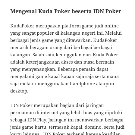
Mengenal Kuda Poker beserta IDN Poker
KudaPoker merupakan platform game judi online
yang sangat populer di kalangan negeri ini. Melalui
berbagai jenis game yang ditawarkan, KudaPoker
menarik beragam orang dari berbagai berbagai
kalangan. Salah satu keunggulan dari Kuda Poker
adalah keterjangkauan akses dan masa bermain
yang menyenangkan. Beberapa pemain dapat
mengalami game kapal kapan saja saja serta mana
saja melalui menggunakan handphone ataupun
desktop.
IDN Poker merupakan bagian dari jaringan
permainan di internet yang lebih luas yang dijuluki
sebagai IDN Play. Jaringan ini menawarkan berbagai
jenis game kartu, termasuk kapal, domino, serta judi
kartu lainnya . IDN Poker terkenal karena keadilan