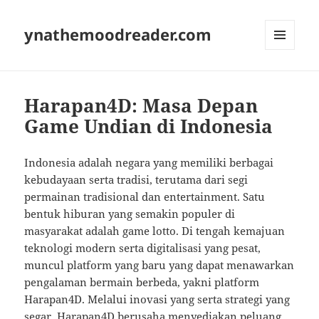
ynathemoodreader.com
MENU
AND
WIDGETS
Harapan4D: Masa Depan
Game Undian di Indonesia
Indonesia adalah negara yang memiliki berbagai
kebudayaan serta tradisi, terutama dari segi
permainan tradisional dan entertainment. Satu
bentuk hiburan yang semakin populer di
masyarakat adalah game lotto. Di tengah kemajuan
teknologi modern serta digitalisasi yang pesat,
muncul platform yang baru yang dapat menawarkan
pengalaman bermain berbeda, yakni platform
Harapan4D. Melalui inovasi yang serta strategi yang
segar, Harapan4D berusaha menyediakan peluang