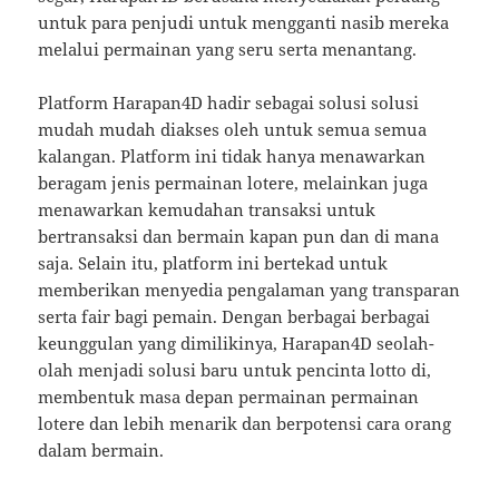
untuk para penjudi untuk mengganti nasib mereka
melalui permainan yang seru serta menantang.
Platform Harapan4D hadir sebagai solusi solusi
mudah mudah diakses oleh untuk semua semua
kalangan. Platform ini tidak hanya menawarkan
beragam jenis permainan lotere, melainkan juga
menawarkan kemudahan transaksi untuk
bertransaksi dan bermain kapan pun dan di mana
saja. Selain itu, platform ini bertekad untuk
memberikan menyedia pengalaman yang transparan
serta fair bagi pemain. Dengan berbagai berbagai
keunggulan yang dimilikinya, Harapan4D seolah-
olah menjadi solusi baru untuk pencinta lotto di,
membentuk masa depan permainan permainan
lotere dan lebih menarik dan berpotensi cara orang
dalam bermain.