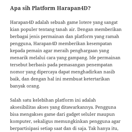
Apa sih Platform Harapan4D?
Harapan4D adalah sebuah game lotere yang sangat
kian populer tentang tanah air. Dengan memberikan
berbagai jenis permainan dan platform yang ramah
pengguna, Harapan4D memberikan kesempatan
kepada pemain agar meraih penghargaan yang
menarik melalui cara yang gampang. Ide permainan
tersebut berbasis pada pemasangan penempatan
nomor yang dipercaya dapat menghadirkan nasib
baik, dan dengan hal ini membuat ketertarikan
banyak orang.
Salah satu kelebihan platform ini adalah
aksesibilitas akses yang ditawarkannya. Pengguna
bisa mengakses game dari gadget seluler maupun
komputer, sekaligus memungkinkan pengguna agar
berpartisipasi setiap saat dan di saja. Tak hanya itu,