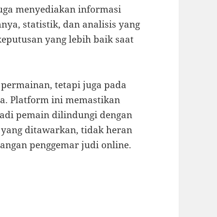
juga menyediakan informasi
ya, statistik, dan analisis yang
utusan yang lebih baik saat
permainan, tetapi juga pada
 Platform ini memastikan
badi pemain dilindungi dengan
yang ditawarkan, tidak heran
langan penggemar judi online.