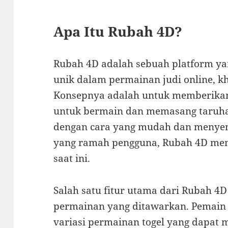
Apa Itu Rubah 4D?
Rubah 4D adalah sebuah platform 
unik dalam permainan judi online, k
Konsepnya adalah untuk memberikan
untuk bermain dan memasang taruha
dengan cara yang mudah dan menye
yang ramah pengguna, Rubah 4D men
saat ini.
Salah satu fitur utama dari Rubah 4
permainan yang ditawarkan. Pemain
variasi permainan togel yang dapat