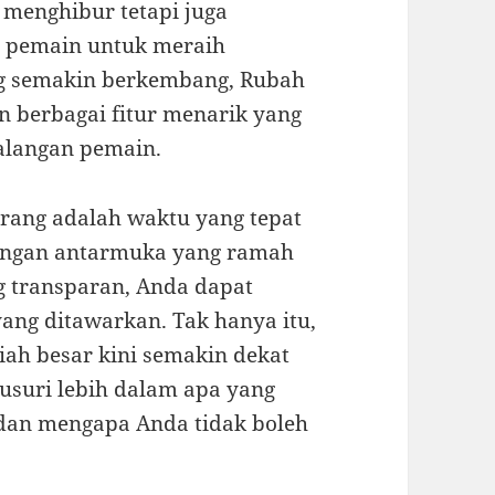
menghibur tetapi juga
a pemain untuk meraih
g semakin berkembang, Rubah
n berbagai fitur menarik yang
alangan pemain.
rang adalah waktu yang tepat
engan antarmuka yang ramah
 transparan, Anda dapat
ang ditawarkan. Tak hanya itu,
ah besar kini semakin dekat
usuri lebih dalam apa yang
dan mengapa Anda tidak boleh