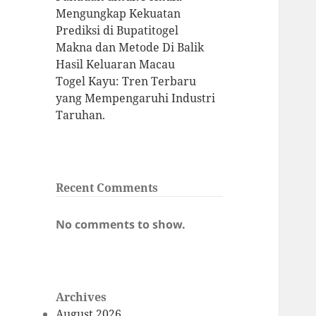
Mengungkap Kekuatan
Prediksi di Bupatitogel
Makna dan Metode Di Balik
Hasil Keluaran Macau
Togel Kayu: Tren Terbaru
yang Mempengaruhi Industri
Taruhan.
Recent Comments
No comments to show.
Archives
August 2026