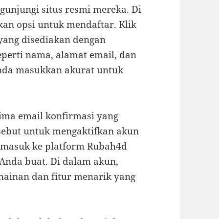
unjungi situs resmi mereka. Di
n opsi untuk mendaftar. Klik
 yang disediakan dengan
eperti nama, alamat email, dan
Anda masukkan akurat untuk
ima email konfirmasi yang
ersebut untuk mengaktifkan akun
t masuk ke platform Rubah4d
 Anda buat. Di dalam akun,
ainan dan fitur menarik yang