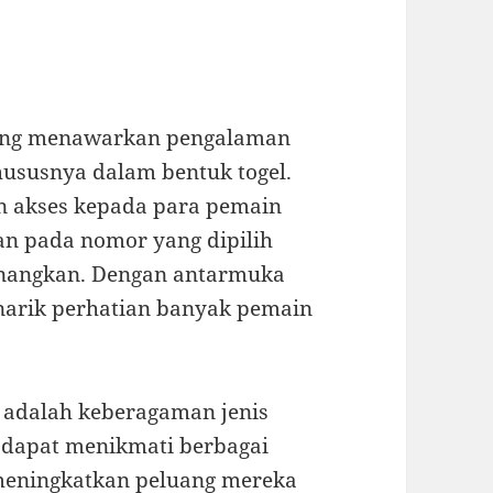
yang menawarkan pengalaman
hususnya dalam bentuk togel.
 akses kepada para pemain
n pada nomor yang dipilih
nangkan. Dengan antarmuka
arik perhatian banyak pemain
D adalah keberagaman jenis
 dapat menikmati berbagai
 meningkatkan peluang mereka