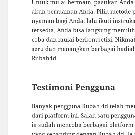
Untuk mulai bermain, pastikan Anda 
akun permainan Anda. Pilih metode 
nyaman bagi Anda, lalu ikuti instruks
tersedia, Anda bisa langsung memili
coba dan mulai berkompetisi. Nikma
seru dan menangkan berbagai hadiah
Rubah4d.
Testimoni Pengguna
Banyak pengguna Rubah 4d telah mer
dari platform ini. Salah satu pengg
ia sudah mencoba berbagai platform 
yang sebanding dengan Rubah 4d. I