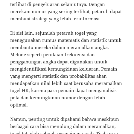
terlihat di pengeluaran selanjutnya. Dengan
merekam nomor yang sering terlihat, petaruh dapat
membuat strategi yang lebih terinformasi.
Di sisi lain, sejumlah petaruh togel yang
menggunakan rumus matematis dan statistik untuk
membantu mereka dalam meramalkan angka.
Metode seperti penilaian frekuensi dan
penggabungan angka dapat digunakan untuk
mengidentifikasi kemungkinan keluaran. Pemain
yang mengerti statistik dan probabilitas akan
mendapatkan nilai lebih saat berusaha meramalkan
togel HK, karena para pemain dapat menganalisis
pola dan kemungkinan nomor dengan lebih
optimal.
Namun, penting untuk dipahami bahwa meskipun
berbagai cara bisa menolong dalam meramalkan,
togel tetaplah sebuah permainan nasib. Tiada cara