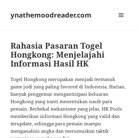
ynathemoodreader.com
MENU
AND
WIDGETS
Rahasia Pasaran Togel
Hongkong: Menjelajahi
Informasi Hasil HK
Togel Hongkong merupakan menjadi termasuk
game judi yang paling favored di Indonesia. Harian,
banyak penggemar mengantisipasi keluaran
Hongkong yang nanti menentukan nasib para
pemain. Berbekal mekanisme yang jelas, HK Pools
memberikan informasi Hongkong yang valid dan
terupdate, sehingga para pemain mampu
menganalisis angka dan merumuskan taktik