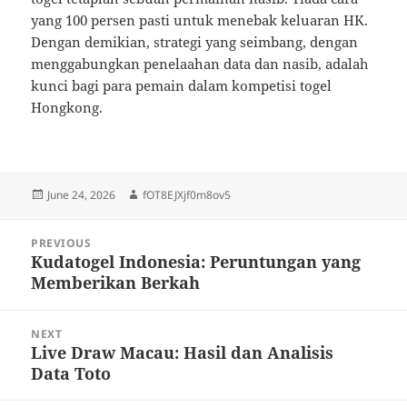
yang 100 persen pasti untuk menebak keluaran HK.
Dengan demikian, strategi yang seimbang, dengan
menggabungkan penelaahan data dan nasib, adalah
kunci bagi para pemain dalam kompetisi togel
Hongkong.
Posted
Author
June 24, 2026
fOT8EJXjf0m8ov5
on
Post
PREVIOUS
navigation
Kudatogel Indonesia: Peruntungan yang
Previous
Memberikan Berkah
post:
NEXT
Live Draw Macau: Hasil dan Analisis
Next
Data Toto
post: