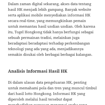
Dalam zaman digital sekarang, akses data tentang
hasil HK menjadi lebih gampang. Banyak website
serta aplikasi mobile menyediakan informasi HK
secara real-time, yang memungkinkan pemain
untuk memantau hasil undian undian. Oleh karena
itu, Togel Hongkong tidak hanya berfungsi sebagai
sebuah permainan tradisi, melainkan juga
beradaptasi beradaptasi terhadap perkembangan
teknologi yang ada yang ada, menjadikannya
semakin disukai oleh berbagai berbagai kalangan.
Analisis Informasi Hasil HK
Di dalam ulasan data pengeluaran HK, penting
untuk memahami pola dan tren yang muncul timbul
dari hasil lotto Hongkong. Informasi HK yang
diperoleh melalui hasil tersebut dapat
menghadirkan wawasan mengenai angka yang