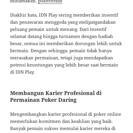
diutamakan.
pokerhebat
Diakhir kata, IDN Play sering memberikan insentif
dan penawaran menggoda yang melipatgandakan
peluang pemain untuk menang. Dari insentif
selamat datang hingga turnamen dengan hadiah
besar, semua ini memberikan dorongan lebih untuk
bermain. Dengan sehingga, pemain tidak hanya
merasakan permainan, tetapi juga mendapatkan
potensi keuntungan yang lebih besar saat bermain
di IDN Play.
Membangun Karier Profesional di
Permainan Poker Daring
Mengembangkan karier profesional di poker online
memerlukan komitmen dan keahlian yang baik.
Banyak pemain sukses memulai karier mereka di