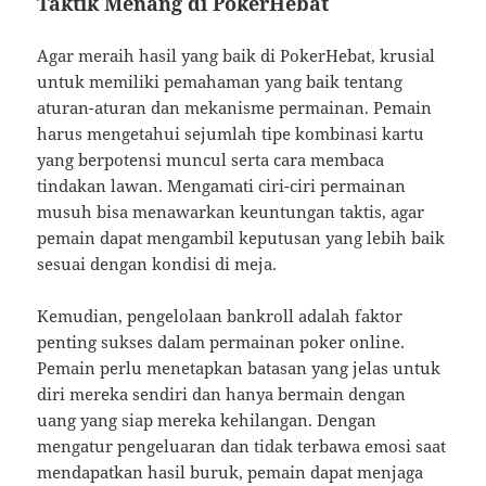
Taktik Menang di PokerHebat
Agar meraih hasil yang baik di PokerHebat, krusial
untuk memiliki pemahaman yang baik tentang
aturan-aturan dan mekanisme permainan. Pemain
harus mengetahui sejumlah tipe kombinasi kartu
yang berpotensi muncul serta cara membaca
tindakan lawan. Mengamati ciri-ciri permainan
musuh bisa menawarkan keuntungan taktis, agar
pemain dapat mengambil keputusan yang lebih baik
sesuai dengan kondisi di meja.
Kemudian, pengelolaan bankroll adalah faktor
penting sukses dalam permainan poker online.
Pemain perlu menetapkan batasan yang jelas untuk
diri mereka sendiri dan hanya bermain dengan
uang yang siap mereka kehilangan. Dengan
mengatur pengeluaran dan tidak terbawa emosi saat
mendapatkan hasil buruk, pemain dapat menjaga