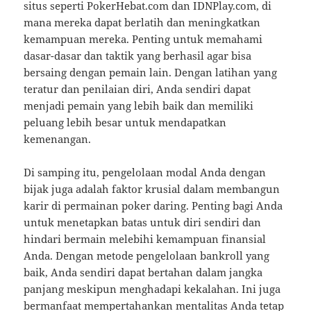
situs seperti PokerHebat.com dan IDNPlay.com, di
mana mereka dapat berlatih dan meningkatkan
kemampuan mereka. Penting untuk memahami
dasar-dasar dan taktik yang berhasil agar bisa
bersaing dengan pemain lain. Dengan latihan yang
teratur dan penilaian diri, Anda sendiri dapat
menjadi pemain yang lebih baik dan memiliki
peluang lebih besar untuk mendapatkan
kemenangan.
Di samping itu, pengelolaan modal Anda dengan
bijak juga adalah faktor krusial dalam membangun
karir di permainan poker daring. Penting bagi Anda
untuk menetapkan batas untuk diri sendiri dan
hindari bermain melebihi kemampuan finansial
Anda. Dengan metode pengelolaan bankroll yang
baik, Anda sendiri dapat bertahan dalam jangka
panjang meskipun menghadapi kekalahan. Ini juga
bermanfaat mempertahankan mentalitas Anda tetap