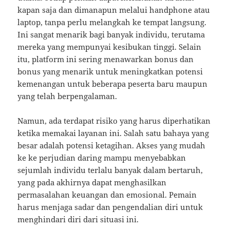
kapan saja dan dimanapun melalui handphone atau
laptop, tanpa perlu melangkah ke tempat langsung.
Ini sangat menarik bagi banyak individu, terutama
mereka yang mempunyai kesibukan tinggi. Selain
itu, platform ini sering menawarkan bonus dan
bonus yang menarik untuk meningkatkan potensi
kemenangan untuk beberapa peserta baru maupun
yang telah berpengalaman.
Namun, ada terdapat risiko yang harus diperhatikan
ketika memakai layanan ini. Salah satu bahaya yang
besar adalah potensi ketagihan. Akses yang mudah
ke ke perjudian daring mampu menyebabkan
sejumlah individu terlalu banyak dalam bertaruh,
yang pada akhirnya dapat menghasilkan
permasalahan keuangan dan emosional. Pemain
harus menjaga sadar dan pengendalian diri untuk
menghindari diri dari situasi ini.