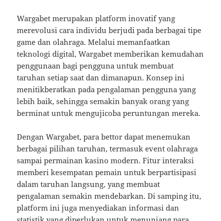
Wargabet merupakan platform inovatif yang
merevolusi cara individu berjudi pada berbagai tipe
game dan olahraga. Melalui memanfaatkan
teknologi digital, Wargabet memberikan kemudahan
penggunaan bagi pengguna untuk membuat
taruhan setiap saat dan dimanapun. Konsep ini
menitikberatkan pada pengalaman pengguna yang
lebih baik, sehingga semakin banyak orang yang
berminat untuk mengujicoba peruntungan mereka.
Dengan Wargabet, para bettor dapat menemukan
berbagai pilihan taruhan, termasuk event olahraga
sampai permainan kasino modern. Fitur interaksi
memberi kesempatan pemain untuk berpartisipasi
dalam taruhan langsung, yang membuat
pengalaman semakin mendebarkan. Di samping itu,
platform ini juga menyediakan informasi dan
statistik yang diperlukan untuk menunjang para