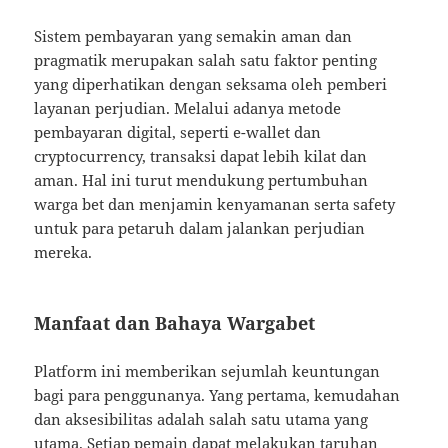
Sistem pembayaran yang semakin aman dan
pragmatik merupakan salah satu faktor penting
yang diperhatikan dengan seksama oleh pemberi
layanan perjudian. Melalui adanya metode
pembayaran digital, seperti e-wallet dan
cryptocurrency, transaksi dapat lebih kilat dan
aman. Hal ini turut mendukung pertumbuhan
warga bet dan menjamin kenyamanan serta safety
untuk para petaruh dalam jalankan perjudian
mereka.
Manfaat dan Bahaya Wargabet
Platform ini memberikan sejumlah keuntungan
bagi para penggunanya. Yang pertama, kemudahan
dan aksesibilitas adalah salah satu utama yang
utama. Setiap pemain dapat melakukan taruhan