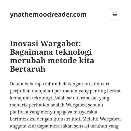
ynathemoodreader.com
MENU
AND
WIDGETS
Inovasi Wargabet:
Bagaimana teknologi
merubah metode kita
Bertaruh
Dalam beberapa tahun belakangan ini, industri
perjudian menjalani perubahan yang penting berkat
kemajuan teknologi. Salah satu terobosan yang
menarik perhatian adalah Wargabet, sebuah
platform yang menyulap gaya masyarakat
berinteraksi dengan industri judi. Melalui Wargabet,
anggota kini dapat merasakan sensasi taruhan yang