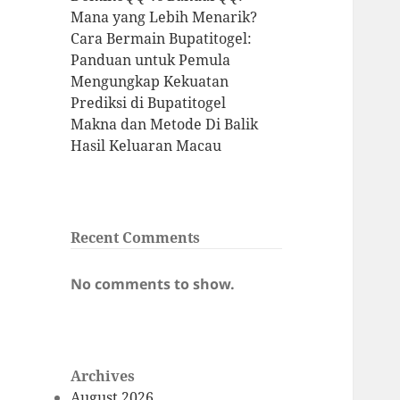
Mana yang Lebih Menarik?
Cara Bermain Bupatitogel:
Panduan untuk Pemula
Mengungkap Kekuatan
Prediksi di Bupatitogel
Makna dan Metode Di Balik
Hasil Keluaran Macau
Recent Comments
No comments to show.
Archives
August 2026