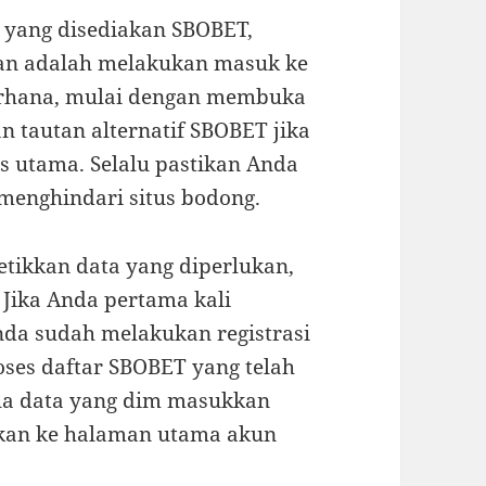
s yang disediakan SBOBET,
kan adalah melakukan masuk ke
derhana, mulai dengan membuka
 tautan alternatif SBOBET jika
 utama. Selalu pastikan Anda
enghindari situs bodong.
ketikkan data yang diperlukan,
 Jika Anda pertama kali
da sudah melakukan registrasi
oses daftar SBOBET yang telah
ua data yang dim masukkan
hkan ke halaman utama akun