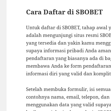
Cara Daftar di SBOBET
Untuk daftar di SBOBET, tahap awal 
adalah mengunjungi situs resmi SBOB
yang tersedia dan yakin kamu mengg
supaya informasi pribadi Anda aman
pendaftaran yang biasanya ada di ba
membawa Anda ke form pendaftaran y
informasi diri yang valid dan komplit
Setelah membuka formulir, isi semua
contohnya nama, email, telepon, dan 
menggunakan data yang valid supay