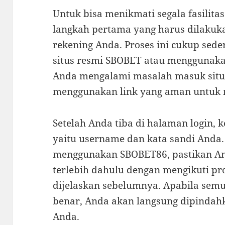
Untuk bisa menikmati segala fasilita
langkah pertama yang harus dilaku
rekening Anda. Proses ini cukup se
situs resmi SBOBET atau menggunakan
Anda mengalami masalah masuk situs
menggunakan link yang aman untuk m
Setelah Anda tiba di halaman login, 
yaitu username dan kata sandi Anda.
menggunakan SBOBET86, pastikan An
terlebih dahulu dengan mengikuti pr
dijelaskan sebelumnya. Apabila sem
benar, Anda akan langsung dipinda
Anda.