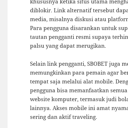
khususnya ketika situs utama meng
diblokir. Link alternatif tersebut da
media, misalnya diskusi atau platform
Para pengguna disarankan untuk su
tautan pengganti resmi supaya terhi
palsu yang dapat merugikan.
Selain link pengganti, SBOBET juga 
memungkinkan para pemain agar bert
tempat saja melalui alat mobile. Den
pengguna bisa memanfaatkan semua f
website komputer, termasuk judi bol
lainnya. Akses mobile ini amat nyam
sering dan aktif traveling.