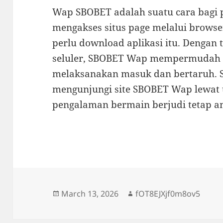
Wap SBOBET adalah suatu cara bagi 
mengakses situs page melalui browse
perlu download aplikasi itu. Dengan t
seluler, SBOBET Wap mempermudah 
melaksanakan masuk dan bertaruh. S
mengunjungi site SBOBET Wap lewat 
pengalaman bermain berjudi tetap a
Posted
Author
March 13, 2026
fOT8EJXjf0m8ov5
on