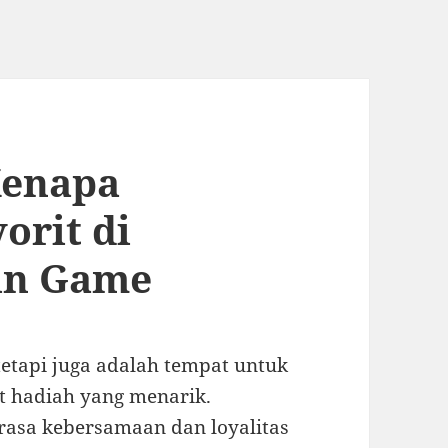
Kenapa
orit di
in Game
tapi juga adalah tempat untuk
 hadiah yang menarik.
asa kebersamaan dan loyalitas