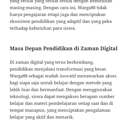
yang sesuai yang sesuai sesuai dengan kebutuhan
masing-masing. Dengan cara ini, Warga88 tidak
hanya pengajaran tetapi juga dan menciptakan
ekosistem pendidikan yang adaptif dan yang peka
terhadap kebutuhan para siswa.
Masa Depan Pendidikan di Zaman Digital
Di zaman digital yang terus berkembang,
pendidikan menjalani transformasi yang besar.
Warga88 sebagai wadah inovatif menawarkan akses
bagi siapa saja untuk belajar dengan metode yang
lebih luas dan bermanfaat. Dengan menggunakan
teknologi, siswa dapat mengakses beragam sumber
belajar dan materi pembelajaran setiap saat dan di
tempat manapun, yang menciptakan pengalaman
belajar yang aktif dan menarik.