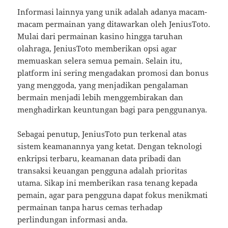
Informasi lainnya yang unik adalah adanya macam-
macam permainan yang ditawarkan oleh JeniusToto.
Mulai dari permainan kasino hingga taruhan
olahraga, JeniusToto memberikan opsi agar
memuaskan selera semua pemain. Selain itu,
platform ini sering mengadakan promosi dan bonus
yang menggoda, yang menjadikan pengalaman
bermain menjadi lebih menggembirakan dan
menghadirkan keuntungan bagi para penggunanya.
Sebagai penutup, JeniusToto pun terkenal atas
sistem keamanannya yang ketat. Dengan teknologi
enkripsi terbaru, keamanan data pribadi dan
transaksi keuangan pengguna adalah prioritas
utama. Sikap ini memberikan rasa tenang kepada
pemain, agar para pengguna dapat fokus menikmati
permainan tanpa harus cemas terhadap
perlindungan informasi anda.