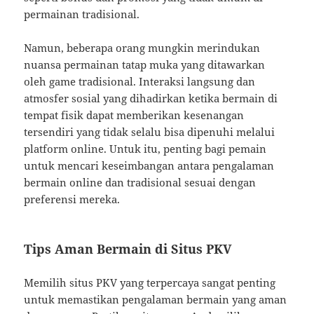
permainan tradisional.
Namun, beberapa orang mungkin merindukan
nuansa permainan tatap muka yang ditawarkan
oleh game tradisional. Interaksi langsung dan
atmosfer sosial yang dihadirkan ketika bermain di
tempat fisik dapat memberikan kesenangan
tersendiri yang tidak selalu bisa dipenuhi melalui
platform online. Untuk itu, penting bagi pemain
untuk mencari keseimbangan antara pengalaman
bermain online dan tradisional sesuai dengan
preferensi mereka.
Tips Aman Bermain di Situs PKV
Memilih situs PKV yang terpercaya sangat penting
untuk memastikan pengalaman bermain yang aman