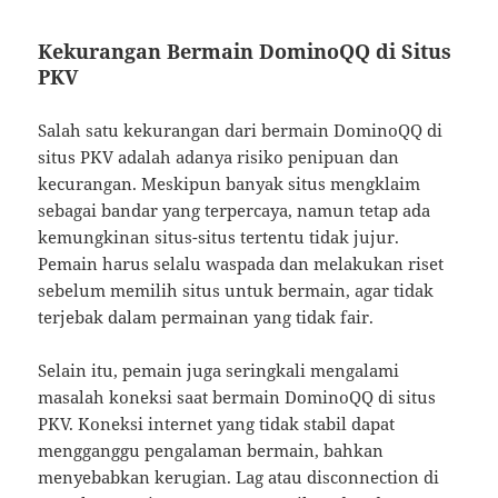
Kekurangan Bermain DominoQQ di Situs
PKV
Salah satu kekurangan dari bermain DominoQQ di
situs PKV adalah adanya risiko penipuan dan
kecurangan. Meskipun banyak situs mengklaim
sebagai bandar yang terpercaya, namun tetap ada
kemungkinan situs-situs tertentu tidak jujur.
Pemain harus selalu waspada dan melakukan riset
sebelum memilih situs untuk bermain, agar tidak
terjebak dalam permainan yang tidak fair.
Selain itu, pemain juga seringkali mengalami
masalah koneksi saat bermain DominoQQ di situs
PKV. Koneksi internet yang tidak stabil dapat
mengganggu pengalaman bermain, bahkan
menyebabkan kerugian. Lag atau disconnection di