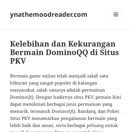
ynathemoodreader.com
MENU
AND
WIDGETS
Kelebihan dan Kekurangan
Bermain DominoQQ di Situs
PKV
Bermain game online telah menjadi salah satu
hiburan yang sangat populer di kalangan
masyarakat, salah satunya adalah permainan
DominoQQ. Dengan hadirnya situs PKV, pemain kini
dapat menikmati berbagai jenis permainan yang
menarik, termasuk DominoQQ, Bandarq, dan Poker.
Situs PKV menawarkan pengalaman bermain yang
lebih baik dan aman, serta berbagai peluang untuk