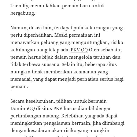
friendly, memudahkan pemain baru untuk
bergabung.
Namun, di sisi lain, terdapat pula kekurangan yang
perlu diperhatikan. Meski permainan ini
menawarkan peluang yang menguntungkan, risiko
kehilangan uang tetap ada.
PKV QQ
Oleh sebab itu,
pemain harus bijak dalam mengelola taruhan dan
tidak terbawa suasana. Selain itu, beberapa situs
mungkin tidak memberikan keamanan yang
memadai, yang dapat menjadi perhatian serius bagi
pemain.
Secara keseluruhan, pilihan untuk bermain
DominoQQ di situs PKV harus diambil dengan
pertimbangan matang. Kelebihan yang ada dapat
meningkatkan pengalaman bermain, jika diimbangi
dengan kesadaran akan risiko yang mungkin