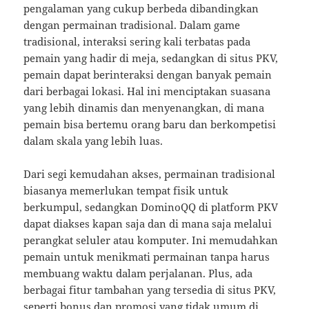
pengalaman yang cukup berbeda dibandingkan
dengan permainan tradisional. Dalam game
tradisional, interaksi sering kali terbatas pada
pemain yang hadir di meja, sedangkan di situs PKV,
pemain dapat berinteraksi dengan banyak pemain
dari berbagai lokasi. Hal ini menciptakan suasana
yang lebih dinamis dan menyenangkan, di mana
pemain bisa bertemu orang baru dan berkompetisi
dalam skala yang lebih luas.
Dari segi kemudahan akses, permainan tradisional
biasanya memerlukan tempat fisik untuk
berkumpul, sedangkan DominoQQ di platform PKV
dapat diakses kapan saja dan di mana saja melalui
perangkat seluler atau komputer. Ini memudahkan
pemain untuk menikmati permainan tanpa harus
membuang waktu dalam perjalanan. Plus, ada
berbagai fitur tambahan yang tersedia di situs PKV,
seperti bonus dan promosi yang tidak umum di