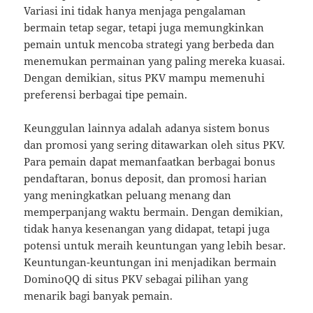
Variasi ini tidak hanya menjaga pengalaman
bermain tetap segar, tetapi juga memungkinkan
pemain untuk mencoba strategi yang berbeda dan
menemukan permainan yang paling mereka kuasai.
Dengan demikian, situs PKV mampu memenuhi
preferensi berbagai tipe pemain.
Keunggulan lainnya adalah adanya sistem bonus
dan promosi yang sering ditawarkan oleh situs PKV.
Para pemain dapat memanfaatkan berbagai bonus
pendaftaran, bonus deposit, dan promosi harian
yang meningkatkan peluang menang dan
memperpanjang waktu bermain. Dengan demikian,
tidak hanya kesenangan yang didapat, tetapi juga
potensi untuk meraih keuntungan yang lebih besar.
Keuntungan-keuntungan ini menjadikan bermain
DominoQQ di situs PKV sebagai pilihan yang
menarik bagi banyak pemain.