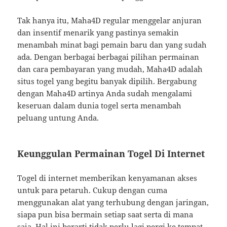
Tak hanya itu, Maha4D regular menggelar anjuran
dan insentif menarik yang pastinya semakin
menambah minat bagi pemain baru dan yang sudah
ada. Dengan berbagai berbagai pilihan permainan
dan cara pembayaran yang mudah, Maha4D adalah
situs togel yang begitu banyak dipilih. Bergabung
dengan Maha4D artinya Anda sudah mengalami
keseruan dalam dunia togel serta menambah
peluang untung Anda.
Keunggulan Permainan Togel Di Internet
Togel di internet memberikan kenyamanan akses
untuk para petaruh. Cukup dengan cuma
menggunakan alat yang terhubung dengan jaringan,
siapa pun bisa bermain setiap saat serta di mana
saja. Hal ini berarti tidak perlu lagi pergi ke tempat-