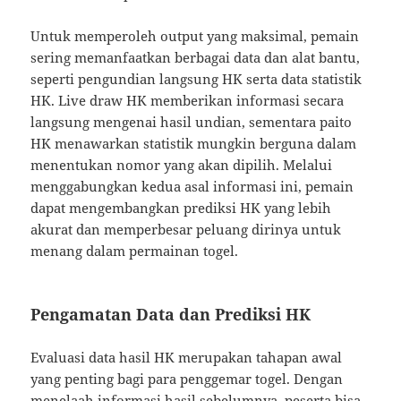
Untuk memperoleh output yang maksimal, pemain
sering memanfaatkan berbagai data dan alat bantu,
seperti pengundian langsung HK serta data statistik
HK. Live draw HK memberikan informasi secara
langsung mengenai hasil undian, sementara paito
HK menawarkan statistik mungkin berguna dalam
menentukan nomor yang akan dipilih. Melalui
menggabungkan kedua asal informasi ini, pemain
dapat mengembangkan prediksi HK yang lebih
akurat dan memperbesar peluang dirinya untuk
menang dalam permainan togel.
Pengamatan Data dan Prediksi HK
Evaluasi data hasil HK merupakan tahapan awal
yang penting bagi para penggemar togel. Dengan
menelaah informasi hasil sebelumnya, peserta bisa