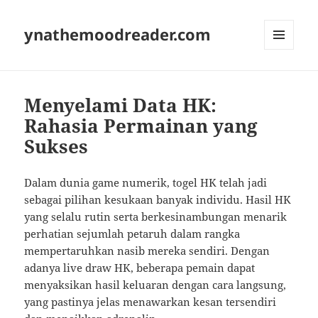
ynathemoodreader.com
MENU
AND
WIDGETS
Menyelami Data HK:
Rahasia Permainan yang
Sukses
Dalam dunia game numerik, togel HK telah jadi
sebagai pilihan kesukaan banyak individu. Hasil HK
yang selalu rutin serta berkesinambungan menarik
perhatian sejumlah petaruh dalam rangka
mempertaruhkan nasib mereka sendiri. Dengan
adanya live draw HK, beberapa pemain dapat
menyaksikan hasil keluaran dengan cara langsung,
yang pastinya jelas menawarkan kesan tersendiri