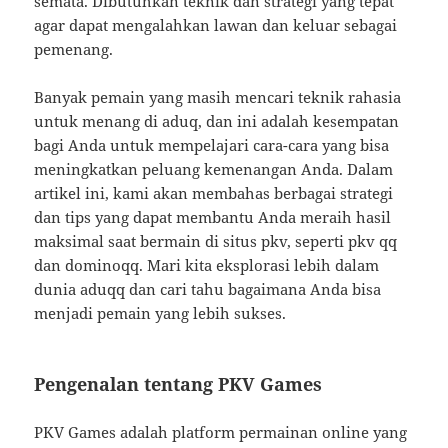
semata. Dibutuhkan teknik dan strategi yang tepat
agar dapat mengalahkan lawan dan keluar sebagai
pemenang.
Banyak pemain yang masih mencari teknik rahasia
untuk menang di aduq, dan ini adalah kesempatan
bagi Anda untuk mempelajari cara-cara yang bisa
meningkatkan peluang kemenangan Anda. Dalam
artikel ini, kami akan membahas berbagai strategi
dan tips yang dapat membantu Anda meraih hasil
maksimal saat bermain di situs pkv, seperti pkv qq
dan dominoqq. Mari kita eksplorasi lebih dalam
dunia aduqq dan cari tahu bagaimana Anda bisa
menjadi pemain yang lebih sukses.
Pengenalan tentang PKV Games
PKV Games adalah platform permainan online yang