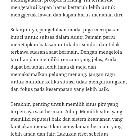
mengetahui kapan harus bertaruh lebih untuk
menggertak lawan dan kapan harus menahan diri.
Selanjutnya, pengelolaan modal juga merupakan
kunci untuk sukses dalam Aduq. Pemain perlu
menetapkan batasan untuk diri sendiri dan tidak
terbawa suasana saat bermain. Dengan mengelola
taruhan dan memiliki rencana yang jelas, Anda
dapat bertahan lebih lama di meja dan
memaksimalkan peluang menang. Jangan ragu
untuk mundur ketika situasi tidak menguntungkan,
dan fokus pada kesempatan yang lebih baik.
Terakhir, penting untuk memilih situs pkv yang
terpercaya saat bermain Aduq. Memilih situs yang
memiliki reputasi baik dan sistem keamanan yang
kuat akan memastikan pengalaman bermain yang
lebih aman dan fair. Lakukan riset sebelum