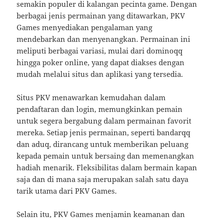
semakin populer di kalangan pecinta game. Dengan
berbagai jenis permainan yang ditawarkan, PKV
Games menyediakan pengalaman yang
mendebarkan dan menyenangkan. Permainan ini
meliputi berbagai variasi, mulai dari dominoqq
hingga poker online, yang dapat diakses dengan
mudah melalui situs dan aplikasi yang tersedia.
Situs PKV menawarkan kemudahan dalam
pendaftaran dan login, memungkinkan pemain
untuk segera bergabung dalam permainan favorit
mereka. Setiap jenis permainan, seperti bandarqq
dan aduq, dirancang untuk memberikan peluang
kepada pemain untuk bersaing dan memenangkan
hadiah menarik. Fleksibilitas dalam bermain kapan
saja dan di mana saja merupakan salah satu daya
tarik utama dari PKV Games.
Selain itu, PKV Games menjamin keamanan dan