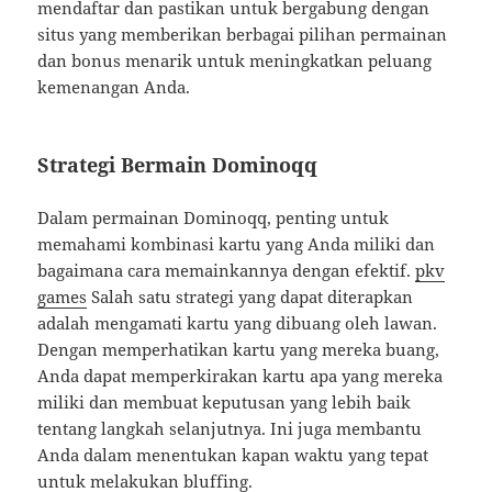
mendaftar dan pastikan untuk bergabung dengan
situs yang memberikan berbagai pilihan permainan
dan bonus menarik untuk meningkatkan peluang
kemenangan Anda.
Strategi Bermain Dominoqq
Dalam permainan Dominoqq, penting untuk
memahami kombinasi kartu yang Anda miliki dan
bagaimana cara memainkannya dengan efektif.
pkv
games
Salah satu strategi yang dapat diterapkan
adalah mengamati kartu yang dibuang oleh lawan.
Dengan memperhatikan kartu yang mereka buang,
Anda dapat memperkirakan kartu apa yang mereka
miliki dan membuat keputusan yang lebih baik
tentang langkah selanjutnya. Ini juga membantu
Anda dalam menentukan kapan waktu yang tepat
untuk melakukan bluffing.