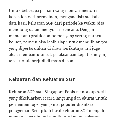
Untuk beberapa pemain yang mencari mencari
kepastian dari permainan, menganalisis statistik
data hasil keluaran SGP dari periode ke waktu bisa
menolong dalam menyusun rencana. Dengan
memahami grafik dan nomor yang sering muncul
keluar, pemain bisa lebih siap untuk memilih angka
yang dipertaruhkan di draw berikutnya. Ini juga
akan membantu untuk pelaksanaan keputusan yang
tepat untuk berjudi di masa depan.
Keluaran dan Keluaran SGP
Keluaran SGP atau Singapore Pools mencakup hasil
yang dikeluarkan secara langsung dan akurat untuk
permainan togel yang amat populer di antara
penggemar. Setiap kali hasil keluaran SGP menjadi
momen yang dinanti-nantikan, di mana beberapa