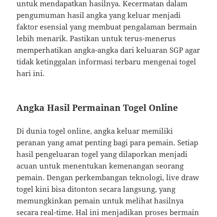
untuk mendapatkan hasilnya. Kecermatan dalam
pengumuman hasil angka yang keluar menjadi
faktor esensial yang membuat pengalaman bermain
lebih menarik. Pastikan untuk terus-menerus
memperhatikan angka-angka dari keluaran SGP agar
tidak ketinggalan informasi terbaru mengenai togel
hari ini.
Angka Hasil Permainan Togel Online
Di dunia togel online, angka keluar memiliki
peranan yang amat penting bagi para pemain. Setiap
hasil pengeluaran togel yang dilaporkan menjadi
acuan untuk menentukan kemenangan seorang
pemain. Dengan perkembangan teknologi, live draw
togel kini bisa ditonton secara langsung, yang
memungkinkan pemain untuk melihat hasilnya
secara real-time. Hal ini menjadikan proses bermain