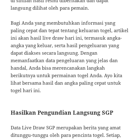
di sinilah hasil resmi diberitakan dan dapat
langsung dilihat oleh para pemain.
Bagi Anda yang membutuhkan informasi yang
paling cepat dan tepat tentang keluaran togel, artikel
ini akan hasil live draw hari ini, termasuk angka-
angka yang keluar, serta hasil pengeluaran yang
dapat diakses secara langsung. Dengan
memanfaatkan data pengeluaran yang jelas dan
handal, Anda bisa merencanakan langkah
berikutnya untuk permainan togel Anda. Ayo kita
lihat bersama hasil dan angka paling cepat untuk
togel hari ini.
Hasilkan Pengundian Langsung SGP
Data Live Draw SGP merupakan berita yang amat
ditunggu-tunggu oleh para pencinta togel. Setiap,