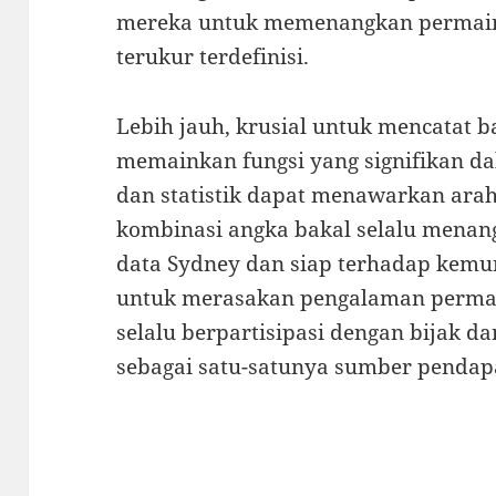
mereka untuk memenangkan permain
terukur terdefinisi.
Lebih jauh, krusial untuk mencatat 
memainkan fungsi yang signifikan da
dan statistik dapat menawarkan ara
kombinasi angka bakal selalu menang
data Sydney dan siap terhadap kemu
untuk merasakan pengalaman permai
selalu berpartisipasi dengan bijak d
sebagai satu-satunya sumber pendap