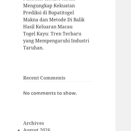
Mengungkap Kekuatan
Prediksi di Bupatitogel
Makna dan Metode Di Balik
Hasil Keluaran Macau
Togel Kayu: Tren Terbaru
yang Mempengaruhi Industri
Taruhan.
Recent Comments
No comments to show.
Archives
August 2026