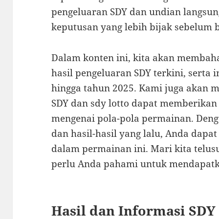
pengeluaran SDY dan undian langsun
keputusan yang lebih bijak sebelum 
Dalam konten ini, kita akan membah
hasil pengeluaran SDY terkini, serta
hingga tahun 2025. Kami juga akan 
SDY dan sdy lotto dapat memberikan p
mengenai pola-pola permainan. Den
dan hasil-hasil yang lalu, Anda dap
dalam permainan ini. Mari kita telus
perlu Anda pahami untuk mendapatka
Hasil dan Informasi SDY