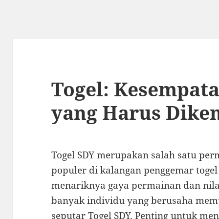
Togel: Kesempata
yang Harus Dike
Togel SDY merupakan salah satu per
populer di kalangan penggemar togel
menariknya gaya permainan dan nila
banyak individu yang berusaha mempe
seputar Togel SDY. Penting untuk men