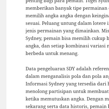
penting bagi para pemain. Togel Syd
memberikan banyak tipe permainan d
memilih angka angka dengan keingin
sesuai. Peluang untung dalam lotere 
jenis permainan yang dimainkan. Mi
Sydney, pemain bisa memilih cukup 
angka, dan setiap kombinasi varias
berbeda untuk menang.
Data pengeluaran SDY adalah referens
dalam menganalisis pola dan pola a
Informasi Sydney yang tersedia dari 
menolong partisipan untuk membuat 
ketika memutuskan angka. Dengan men
sekarang serta data historis, pemain