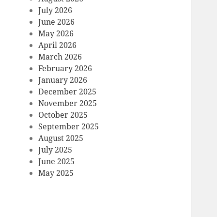
July 2026
June 2026
May 2026
April 2026
March 2026
February 2026
January 2026
December 2025
November 2025
October 2025
September 2025
August 2025
July 2025
June 2025
May 2025