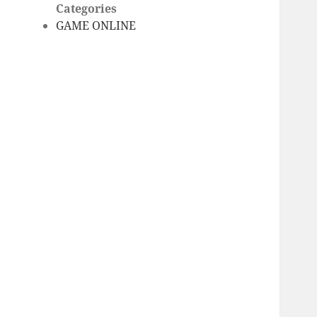
Categories
GAME ONLINE