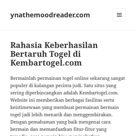
ynathemoodreader.com
MENU
AND
WIDGETS
Rahasia Keberhasilan
Bertaruh Togel di
Kembartogel.com
Bermainlah permainan togel online sekarang sangat
populer di kalangan pecinta judi. Satu situs yang
sering diperbincangkan adalah Kembartogel.com.
Website ini memberikan berbagai fasilitas serta
keistimewaan yang membuat permainan bermain
togel jadi lebih menarik dan menggembirakan.
Dengan pemahaman yang baik mengenai cara
bermain dan memanfaatkan fitur-fitur yang