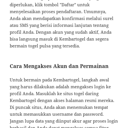
diperlukan, klik tombol "Daftar" untuk
menyelesaikan proses pendaftaran. Umumnya,
Anda akan mendapatkan konfirmasi melalui surel
atau SMS yang berisi informasi lanjutan tentang
profil Anda. Dengan akun yang sudah aktif, Anda
bisa langsung masuk di Kembartogel dan segera
bermain togel pulsa yang tersedia.
Cara Mengakses Akun dan Permainan
Untuk bermain pada Kembartogel, langkah awal
yang harus dilakukan adalah mengakses login ke
profil Anda. Masuklah ke situs togel daring
Kembartogel dengan akses halaman resmi mereka.
Di puncak situs, Anda akan menemukan tempat
untuk memasukkan username dan password.
Jangan lupa data yang diinput akur agar proses login
berhasil dan Anda dapat mengakses semua fitur