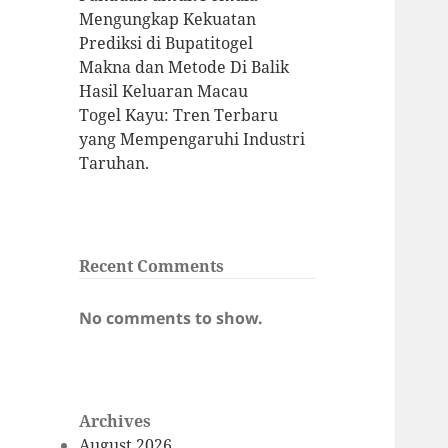
Mengungkap Kekuatan
Prediksi di Bupatitogel
Makna dan Metode Di Balik
Hasil Keluaran Macau
Togel Kayu: Tren Terbaru
yang Mempengaruhi Industri
Taruhan.
Recent Comments
No comments to show.
Archives
August 2026