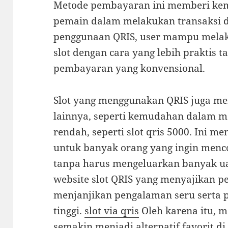
Metode pembayaran ini memberi kem
pemain dalam melakukan transaksi d
penggunaan QRIS, user mampu melak
slot dengan cara yang lebih praktis
pembayaran yang konvensional.
Slot yang menggunakan QRIS juga m
lainnya, seperti kemudahan dalam m
rendah, seperti slot qris 5000. Ini me
untuk banyak orang yang ingin men
tanpa harus mengeluarkan banyak uan
website slot QRIS yang menyajikan p
menjanjikan pengalaman seru serta 
tinggi.
slot via qris
Oleh karena itu, m
semakin menjadi alternatif favorit di