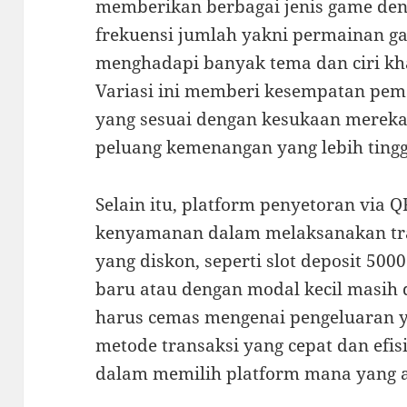
memberikan berbagai jenis game den
frekuensi jumlah yakni permainan ga
menghadapi banyak tema dan ciri kh
Variasi ini memberi kesempatan pe
yang sesuai dengan kesukaan merek
peluang kemenangan yang lebih tingg
Selain itu, platform penyetoran via
kenyamanan dalam melaksanakan tra
yang diskon, seperti slot deposit 50
baru atau dengan modal kecil masih
harus cemas mengenai pengeluaran ya
metode transaksi yang cepat dan efis
dalam memilih platform mana yang a