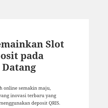
mainkan Slot
osit pada
 Datang
ah online semakin maju,
yang inovasi terbaru yang
 menggunakan deposit QRIS.