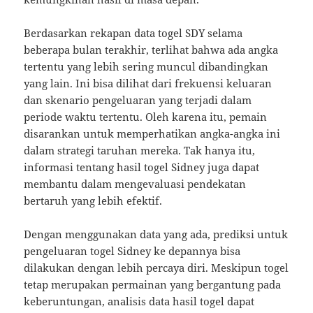
Berdasarkan rekapan data togel SDY selama
beberapa bulan terakhir, terlihat bahwa ada angka
tertentu yang lebih sering muncul dibandingkan
yang lain. Ini bisa dilihat dari frekuensi keluaran
dan skenario pengeluaran yang terjadi dalam
periode waktu tertentu. Oleh karena itu, pemain
disarankan untuk memperhatikan angka-angka ini
dalam strategi taruhan mereka. Tak hanya itu,
informasi tentang hasil togel Sidney juga dapat
membantu dalam mengevaluasi pendekatan
bertaruh yang lebih efektif.
Dengan menggunakan data yang ada, prediksi untuk
pengeluaran togel Sidney ke depannya bisa
dilakukan dengan lebih percaya diri. Meskipun togel
tetap merupakan permainan yang bergantung pada
keberuntungan, analisis data hasil togel dapat