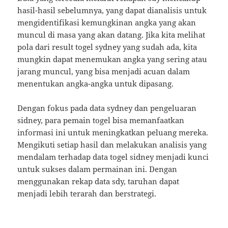
hasil-hasil sebelumnya, yang dapat dianalisis untuk
mengidentifikasi kemungkinan angka yang akan
muncul di masa yang akan datang. Jika kita melihat
pola dari result togel sydney yang sudah ada, kita
mungkin dapat menemukan angka yang sering atau
jarang muncul, yang bisa menjadi acuan dalam
menentukan angka-angka untuk dipasang.
Dengan fokus pada data sydney dan pengeluaran
sidney, para pemain togel bisa memanfaatkan
informasi ini untuk meningkatkan peluang mereka.
Mengikuti setiap hasil dan melakukan analisis yang
mendalam terhadap data togel sidney menjadi kunci
untuk sukses dalam permainan ini. Dengan
menggunakan rekap data sdy, taruhan dapat
menjadi lebih terarah dan berstrategi.