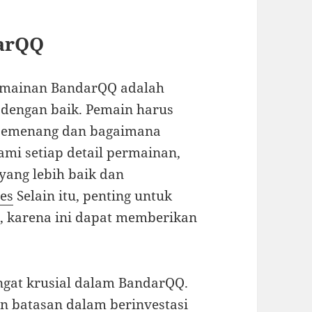
darQQ
permainan BandarQQ adalah
dengan baik. Pemain harus
 pemenang dan bagaimana
mi setiap detail permainan,
ang lebih baik dan
es
Selain itu, penting untuk
, karena ini dapat memberikan
ngat krusial dalam BandarQQ.
 batasan dalam berinvestasi