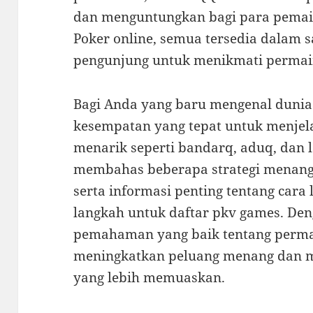
dan menguntungkan bagi para pemai
Poker online, semua tersedia dalam
pengunjung untuk menikmati permain
Bagi Anda yang baru mengenal dunia 
kesempatan yang tepat untuk menjela
menarik seperti bandarq, aduq, dan l
membahas beberapa strategi menang 
serta informasi penting tentang cara
langkah untuk daftar pkv games. Deng
pemahaman yang baik tentang perma
meningkatkan peluang menang dan 
yang lebih memuaskan.