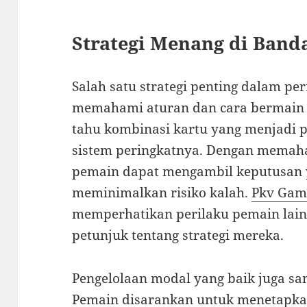
Strategi Menang di Ban
Salah satu strategi penting dalam 
memahami aturan dan cara bermain 
tahu kombinasi kartu yang menjadi
sistem peringkatnya. Dengan memaha
pemain dapat mengambil keputusan y
meminimalkan risiko kalah.
Pkv Gam
memperhatikan perilaku pemain lain
petunjuk tentang strategi mereka.
Pengelolaan modal yang baik juga sa
Pemain disarankan untuk menetapkan