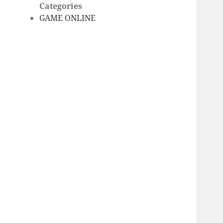
Categories
GAME ONLINE