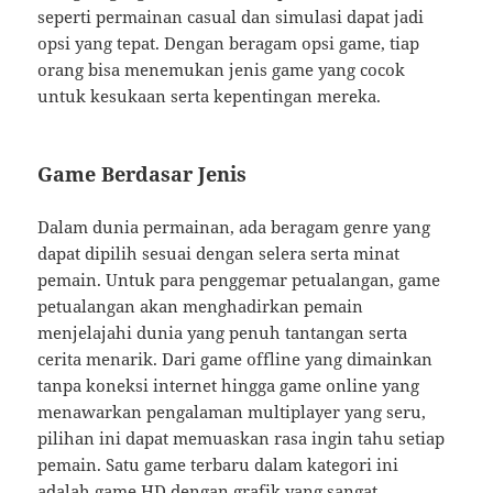
seperti permainan casual dan simulasi dapat jadi
opsi yang tepat. Dengan beragam opsi game, tiap
orang bisa menemukan jenis game yang cocok
untuk kesukaan serta kepentingan mereka.
Game Berdasar Jenis
Dalam dunia permainan, ada beragam genre yang
dapat dipilih sesuai dengan selera serta minat
pemain. Untuk para penggemar petualangan, game
petualangan akan menghadirkan pemain
menjelajahi dunia yang penuh tantangan serta
cerita menarik. Dari game offline yang dimainkan
tanpa koneksi internet hingga game online yang
menawarkan pengalaman multiplayer yang seru,
pilihan ini dapat memuaskan rasa ingin tahu setiap
pemain. Satu game terbaru dalam kategori ini
adalah game HD dengan grafik yang sangat