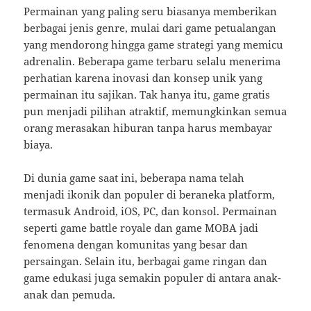
Permainan yang paling seru biasanya memberikan
berbagai jenis genre, mulai dari game petualangan
yang mendorong hingga game strategi yang memicu
adrenalin. Beberapa game terbaru selalu menerima
perhatian karena inovasi dan konsep unik yang
permainan itu sajikan. Tak hanya itu, game gratis
pun menjadi pilihan atraktif, memungkinkan semua
orang merasakan hiburan tanpa harus membayar
biaya.
Di dunia game saat ini, beberapa nama telah
menjadi ikonik dan populer di beraneka platform,
termasuk Android, iOS, PC, dan konsol. Permainan
seperti game battle royale dan game MOBA jadi
fenomena dengan komunitas yang besar dan
persaingan. Selain itu, berbagai game ringan dan
game edukasi juga semakin populer di antara anak-
anak dan pemuda.