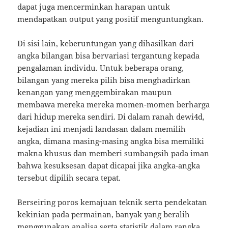
dapat juga mencerminkan harapan untuk
mendapatkan output yang positif menguntungkan.
Di sisi lain, keberuntungan yang dihasilkan dari
angka bilangan bisa bervariasi tergantung kepada
pengalaman individu. Untuk beberapa orang,
bilangan yang mereka pilih bisa menghadirkan
kenangan yang menggembirakan maupun
membawa mereka mereka momen-momen berharga
dari hidup mereka sendiri. Di dalam ranah dewi4d,
kejadian ini menjadi landasan dalam memilih
angka, dimana masing-masing angka bisa memiliki
makna khusus dan memberi sumbangsih pada iman
bahwa kesuksesan dapat dicapai jika angka-angka
tersebut dipilih secara tepat.
Berseiring poros kemajuan teknik serta pendekatan
kekinian pada permainan, banyak yang beralih
menggunakan analisa serta statistik dalam rangka