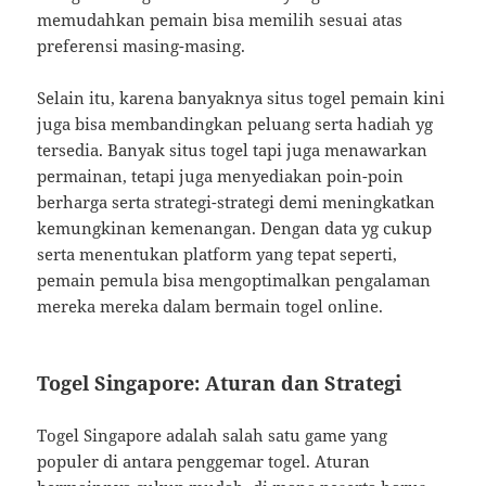
memudahkan pemain bisa memilih sesuai atas
preferensi masing-masing.
Selain itu, karena banyaknya situs togel pemain kini
juga bisa membandingkan peluang serta hadiah yg
tersedia. Banyak situs togel tapi juga menawarkan
permainan, tetapi juga menyediakan poin-poin
berharga serta strategi-strategi demi meningkatkan
kemungkinan kemenangan. Dengan data yg cukup
serta menentukan platform yang tepat seperti,
pemain pemula bisa mengoptimalkan pengalaman
mereka mereka dalam bermain togel online.
Togel Singapore: Aturan dan Strategi
Togel Singapore adalah salah satu game yang
populer di antara penggemar togel. Aturan