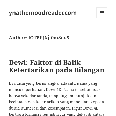
ynathemoodreader.com
MENU
AND
WIDGETS
Author:
fOT8EJXjf0m8ov5
Dewi: Faktor di Balik
Ketertarikan pada Bilangan
Di dunia yang berisi angka, ada satu nama yang
mencuri perhatian: Dewi 4D. Nama tersebut tidak
hanya sekadar tanda, tetapi juga menunjukkan
kecintaan dan ketertarikan yang mendalam kepada
dunia numerasi dan kesempatan. Figur Dewi 4D
bertransformasi menjadi figur yang dekat di antara