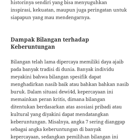
historinya sendiri yang bisa menyuguhkan
inspirasi, kekuatan, maupun juga peringatan untuk
siapapun yang mau mendengarnya.
Dampak Bilangan terhadap
Keberuntungan
Bilangan telah lama dipercaya memiliki daya ajaib
pada banyak tradisi di dunia. Banyak individu
meyakini bahwa bilangan spesifik dapat
menghadirkan nasib baik atau bahkan bahkan nasib
buruk. Dalam situasi dewi4d, kepercayaan ini
memainkan peran kritis, dimana bilangan
ditentukan berdasarkan atas asosiasi pribadi atau
kultural yang diyakini dapat mendatangkan
keberuntungan. Misalnya, angka 7 sering dianggap
sebagai angka keberuntungan di banyak
kepercayaan, sedangkan pemilihan bilangan ini