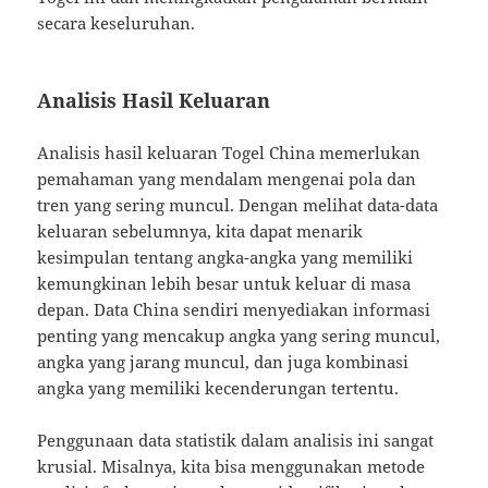
secara keseluruhan.
Analisis Hasil Keluaran
Analisis hasil keluaran Togel China memerlukan
pemahaman yang mendalam mengenai pola dan
tren yang sering muncul. Dengan melihat data-data
keluaran sebelumnya, kita dapat menarik
kesimpulan tentang angka-angka yang memiliki
kemungkinan lebih besar untuk keluar di masa
depan. Data China sendiri menyediakan informasi
penting yang mencakup angka yang sering muncul,
angka yang jarang muncul, dan juga kombinasi
angka yang memiliki kecenderungan tertentu.
Penggunaan data statistik dalam analisis ini sangat
krusial. Misalnya, kita bisa menggunakan metode