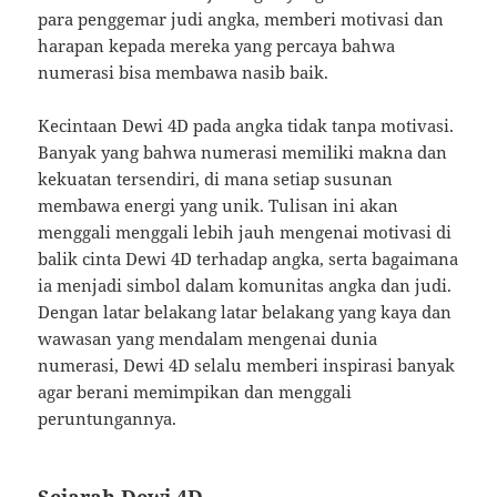
para penggemar judi angka, memberi motivasi dan
harapan kepada mereka yang percaya bahwa
numerasi bisa membawa nasib baik.
Kecintaan Dewi 4D pada angka tidak tanpa motivasi.
Banyak yang bahwa numerasi memiliki makna dan
kekuatan tersendiri, di mana setiap susunan
membawa energi yang unik. Tulisan ini akan
menggali menggali lebih jauh mengenai motivasi di
balik cinta Dewi 4D terhadap angka, serta bagaimana
ia menjadi simbol dalam komunitas angka dan judi.
Dengan latar belakang latar belakang yang kaya dan
wawasan yang mendalam mengenai dunia
numerasi, Dewi 4D selalu memberi inspirasi banyak
agar berani memimpikan dan menggali
peruntungannya.