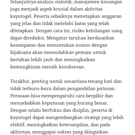
Selanjutnya analisis statistik, manajemen keuangan
juga menjadi aspek krusial dalam aktivitas
kayutogel. Peserta sebaiknya menetapkan anggaran
yang jelas dan tidak melebihi batas yang telah
ditetapkan. Dengan cara ini, risiko kehilangan uang
dapat direduksi. Mengatur taruhan berdasarkan
kesempatan dan menentukan nomor dengan
bijaksana akan memudahkan pemain untuk
bertahan lebih jauh dan meningkatkan
kemungkinan meraih kesuksesan.
Terakhir, penting untuk senantiasa tenang hati dan
tidak terburu-buru dalam pengambilan putusan.
Perasaan bisa mempengaruhi cara berpikir dan
menyebabkan keputusan yang kurang benar.
Dengan selalu berfokus dan disiplin, peserta di
kayutogel dapat mengembangkan strategi yang lebih
efektif, meningkatkan keterampilan, dan pada
akhirnya, menggapai sukses yang diinginkan.