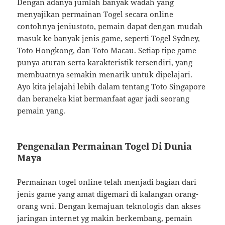
Dengan adanya jumlah banyak wadah yang
menyajikan permainan Togel secara online
contohnya jeniustoto, pemain dapat dengan mudah
masuk ke banyak jenis game, seperti Togel Sydney,
Toto Hongkong, dan Toto Macau. Setiap tipe game
punya aturan serta karakteristik tersendiri, yang
membuatnya semakin menarik untuk dipelajari.
Ayo kita jelajahi lebih dalam tentang Toto Singapore
dan beraneka kiat bermanfaat agar jadi seorang
pemain yang.
Pengenalan Permainan Togel Di Dunia
Maya
Permainan togel online telah menjadi bagian dari
jenis game yang amat digemari di kalangan orang-
orang wni. Dengan kemajuan teknologis dan akses
jaringan internet yg makin berkembang, pemain