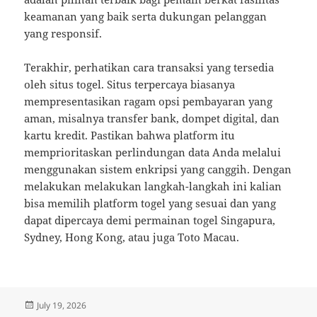
keamanan yang baik serta dukungan pelanggan
yang responsif.
Terakhir, perhatikan cara transaksi yang tersedia
oleh situs togel. Situs terpercaya biasanya
mempresentasikan ragam opsi pembayaran yang
aman, misalnya transfer bank, dompet digital, dan
kartu kredit. Pastikan bahwa platform itu
memprioritaskan perlindungan data Anda melalui
menggunakan sistem enkripsi yang canggih. Dengan
melakukan melakukan langkah-langkah ini kalian
bisa memilih platform togel yang sesuai dan yang
dapat dipercaya demi permainan togel Singapura,
Sydney, Hong Kong, atau juga Toto Macau.
Posted
July 19, 2026